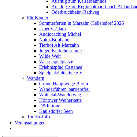
Ausflug zum Kaiserbahnhof
Ausflug zum Regionalmarkt nach Altlandsb
Oderbruchbahn-Radweg
Für Kinder
Sommerferien in Marzahn-Hellersdorf 2026
Liberty 2 Jam
Audiocaching Michel
Natur-Bobbahn
Tierhof Alt-Marzahn
Jugendverkehrsschule
Wilde Welt
Wasserspielplätze
Erlebnispfad Castanea
Spielplatzinitiative e.V.
Wandern
Grüne Hauptwege Berlin
Wanderführer- barrierefrei
Wuhletal-Wanderweg
Hönower Weiherkette
Dörfertour
Kaulsdorfer Seen
Tourist-Info
Veranstaltungen