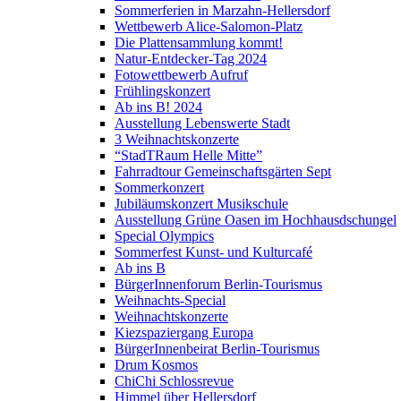
Sommerferien in Marzahn-Hellersdorf
Wettbewerb Alice-Salomon-Platz
Die Plattensammlung kommt!
Natur-Entdecker-Tag 2024
Fotowettbewerb Aufruf
Frühlingskonzert
Ab ins B! 2024
Ausstellung Lebenswerte Stadt
3 Weihnachtskonzerte
“StadTRaum Helle Mitte”
Fahrradtour Gemeinschaftsgärten Sept
Sommerkonzert
Jubiläumskonzert Musikschule
Ausstellung Grüne Oasen im Hochhausdschungel
Special Olympics
Sommerfest Kunst- und Kulturcafé
Ab ins B
BürgerInnenforum Berlin-Tourismus
Weihnachts-Special
Weihnachtskonzerte
Kiezspaziergang Europa
BürgerInnenbeirat Berlin-Tourismus
Drum Kosmos
ChiChi Schlossrevue
Himmel über Hellersdorf