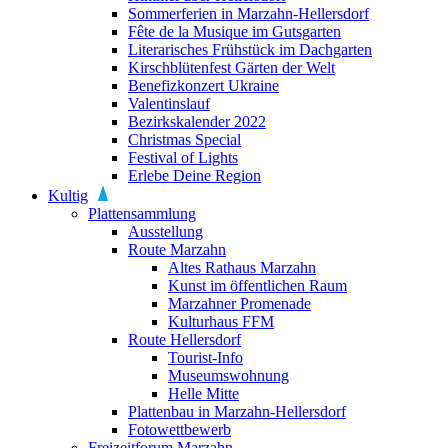
Sommerferien in Marzahn-Hellersdorf
Fête de la Musique im Gutsgarten
Literarisches Frühstück im Dachgarten
Kirschblütenfest Gärten der Welt
Benefizkonzert Ukraine
Valentinslauf
Bezirkskalender 2022
Christmas Special
Festival of Lights
Erlebe Deine Region
Kultig
Plattensammlung
Ausstellung
Route Marzahn
Altes Rathaus Marzahn
Kunst im öffentlichen Raum
Marzahner Promenade
Kulturhaus FFM
Route Hellersdorf
Tourist-Info
Museumswohnung
Helle Mitte
Plattenbau in Marzahn-Hellersdorf
Fotowettbewerb
Freizeitforum Marzahn