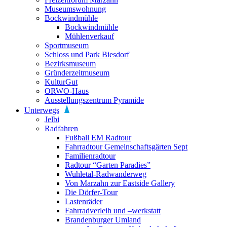
Museumswohnung
Bockwindmühle
Bockwindmühle
Mühlenverkauf
Sportmuseum
Schloss und Park Biesdorf
Bezirksmuseum
Gründerzeitmuseum
KulturGut
ORWO-Haus
Ausstellungszentrum Pyramide
Unterwegs
Jelbi
Radfahren
Fußball EM Radtour
Fahrradtour Gemeinschaftsgärten Sept
Familienradtour
Radtour “Garten Paradies”
Wuhletal-Radwanderweg
Von Marzahn zur Eastside Gallery
Die Dörfer-Tour
Lastenräder
Fahrradverleih und –werkstatt
Brandenburger Umland