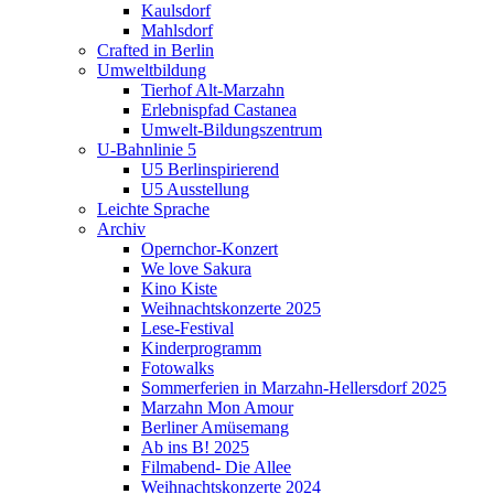
Kaulsdorf
Mahlsdorf
Crafted in Berlin
Umweltbildung
Tierhof Alt-Marzahn
Erlebnispfad Castanea
Umwelt-Bildungszentrum
U-Bahnlinie 5
U5 Berlinspirierend
U5 Ausstellung
Leichte Sprache
Archiv
Opernchor-Konzert
We love Sakura
Kino Kiste
Weihnachtskonzerte 2025
Lese-Festival
Kinderprogramm
Fotowalks
Sommerferien in Marzahn-Hellersdorf 2025
Marzahn Mon Amour
Berliner Amüsemang
Ab ins B! 2025
Filmabend- Die Allee
Weihnachtskonzerte 2024