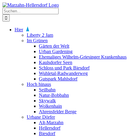
Zum
Inhalt
Suche
springen
nach:
Hier
Liberty 2 Jam
Im Grünen
Gärten der Welt
Urban Gardening
Ehemaliges Wilhelm-Griesinger Krankenhaus
Kaulsdorfer Seen
Schloss und Park Biesdorf
Wuhletal-Radwanderweg
Gutspark Mahlsdorf
Hoch hinaus
Seilbahn
Natur-Bobbahn
Skywalk
Wolkenhain
Ahrensfelder Berge
Urbane Dörfer
Alt-Marzahn
Hellersdorf
Biesdorf