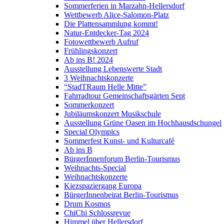
Sommerferien in Marzahn-Hellersdorf
Wettbewerb Alice-Salomon-Platz
Die Plattensammlung kommt!
Natur-Entdecker-Tag 2024
Fotowettbewerb Aufruf
Frühlingskonzert
Ab ins B! 2024
Ausstellung Lebenswerte Stadt
3 Weihnachtskonzerte
“StadTRaum Helle Mitte”
Fahrradtour Gemeinschaftsgärten Sept
Sommerkonzert
Jubiläumskonzert Musikschule
Ausstellung Grüne Oasen im Hochhausdschungel
Special Olympics
Sommerfest Kunst- und Kulturcafé
Ab ins B
BürgerInnenforum Berlin-Tourismus
Weihnachts-Special
Weihnachtskonzerte
Kiezspaziergang Europa
BürgerInnenbeirat Berlin-Tourismus
Drum Kosmos
ChiChi Schlossrevue
Himmel über Hellersdorf