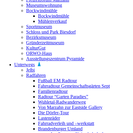
Museumswohnung
Bockwindmühle
Bockwindmühle
Mühlenverkauf
Sportmuseum
Schloss und Park Biesdorf
Bezirksmuseum
Gründerzeitmuseum
KulturGut
ORWO-Haus
Ausstellungszentrum Pyramide
Unterwegs
Jelbi
Radfahren
Fußball EM Radtour
Fahrradtour Gemeinschaftsgärten Sept
Familienradtour
Radtour “Garten Paradies”
Wuhletal-Radwanderweg
Von Marzahn zur Eastside Gallery
Die Dörfer-Tour
Lastenräder
Fahrradverleih und –werkstatt
Brandenburger Umland