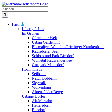
Zum
Inhalt
Suche
springen
nach:
Hier
Liberty 2 Jam
Im Grünen
Gärten der Welt
Urban Gardening
Ehemaliges Wilhelm-Griesinger Krankenhaus
Kaulsdorfer Seen
Schloss und Park Biesdorf
Wuhletal-Radwanderweg
Gutspark Mahlsdorf
Hoch hinaus
Seilbahn
Natur-Bobbahn
Skywalk
Wolkenhain
Ahrensfelder Berge
Urbane Dörfer
Alt-Marzahn
Hellersdorf
Biesdorf