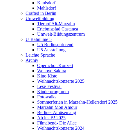
Kaulsdorf
Mahlsdorf
Crafted in Berlin
Umweltbildung
Tierhof Alt-Marzahn
Erlebnispfad Castanea
Umwelt-Bildungszentrum
U-Bahnlinie 5
U5 Berlinspirierend
U5 Ausstellung
Leichte Sprache
Archiv
Opernchor-Konzert
We love Sakura
Kino Kiste
Weihnachtskonzerte 2025
Lese-Festival
Kinderprogramm
Fotowalks
Sommerferien in Marzahn-Hellersdorf 2025
Marzahn Mon Amour
Berliner Amüsemang
Ab ins B! 2025
Filmabend- Die Allee
Weihnachtskonzerte 2024