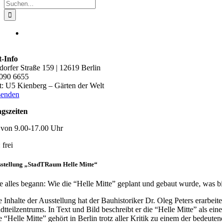
Suche
nach:
t-Info
dorfer Straße 159 | 12619 Berlin
090 6655
t: U5 Kienberg – Gärten der Welt
senden
gszeiten
von 9.00-17.00 Uhr
: frei
stellung „StadTRaum Helle Mitte“
e alles begann: Wie die “Helle Mitte” geplant und gebaut wurde, was bis
e Inhalte der Ausstellung hat der Bauhistoriker Dr. Oleg Peters erarbe
adtteilzentrums. In Text und Bild beschreibt er die “Helle Mitte” als e
e “Helle Mitte” gehört in Berlin trotz aller Kritik zu einem der bede