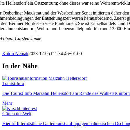
hlte Hellersdorf ein Ortszentrum; ohne dieses war seine Weiterentwickl
r Ostberliner Magistrat und der Westberliner Senat initiierten daher d
hmenbedingungen der Entstehungszeit waren herausfordernd. Zuerst ging e
r den Berliner Nordosten viele Funktionen. Sie ist Einzelhandels- und 
tertainmentstandort, Wohn- und Lebensmittelpunkt für rund 12.000 Ein
ld oben: Carsten Janke
Katrin Nemak
2023-12-05T11:34:46+01:00
In der Nähe
Tourist-Info
Die Tourist-Info Marzahn-Hellersdorf am Rande des Wuhletals informie
Mehr
Gärten der Welt
Hier trifft fernöstliche Gartenkunst auf üppigen balinesischen Dschun