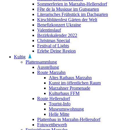
Sommerferien in Marzahn-Hellersdorf
Fête de la Musique im Gutsgarten
Literarisches Frühstück im Dachgarten
Kirschblütenfest Gärten der Welt
Benefizkonzert Ukraine
Valentinslauf
Bezirkskalender 2022
Christmas Special
Festival of Lights
Erlebe Deine Region
Kultig
Plattensammlung
Ausstellung
Route Marzahn
Altes Rathaus Marzahn
Kunst im öffentlichen Raum
Marzahner Promenade
Kulturhaus FFM
Route Hellersdorf
Tourist-Info
Museumswohnung
Helle Mitte
Plattenbau in Marzahn-Hellersdorf
Fotowettbewerb
Freizeitforum Marzahn