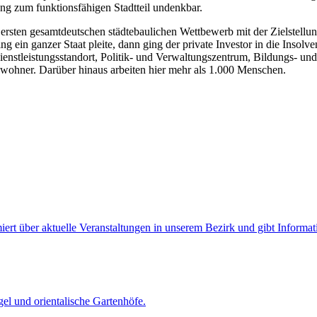
ung zum funktionsfähigen Stadtteil undenkbar.
en ersten gesamtdeutschen städtebaulichen Wettbewerb mit der Zielstell
in ganzer Staat pleite, dann ging der private Investor in die Insolvenz
Dienstleistungsstandort, Politik- und Verwaltungszentrum, Bildungs- un
wohner. Darüber hinaus arbeiten hier mehr als 1.000 Menschen.
rt über aktuelle Veranstaltungen in unserem Bezirk und gibt Informatio
gel und orientalische Gartenhöfe.