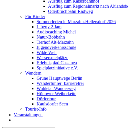
Ausflug zum Kaiserbahnhof
Ausflug zum Regionalmarkt nach Altlandsb
Oderbruchbahn-Radweg
Für Kinder
Sommerferien in Marzahn-Hellersdorf 2026
Liberty 2 Jam
Audiocaching Michel
Natur-Bobbahn
Tierhof Alt-Marzahn
Jugendverkehrsschule
Wilde Welt
Wasserspielplätze
Erlebnispfad Castanea
Spielplatzinitiative e.V.
Wandern
Grüne Hauptwege Berlin
Wanderführer- barrierefrei
Wuhletal-Wanderweg
Hönower Weiherkette
Dörfertour
Kaulsdorfer Seen
Tourist-Info
Veranstaltungen