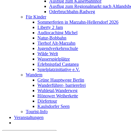
Ausflug zum Kaiserbahnhof
Ausflug zum Regionalmarkt nach Altlandsb
Oderbruchbahn-Radweg
Für Kinder
Sommerferien in Marzahn-Hellersdorf 2026
Liberty 2 Jam
Audiocaching Michel
Natur-Bobbahn
Tierhof Alt-Marzahn
Jugendverkehrsschule
Wilde Welt
Wasserspielplätze
Erlebnispfad Castanea
Spielplatzinitiative e.V.
Wandern
Grüne Hauptwege Berlin
Wanderführer- barrierefrei
Wuhletal-Wanderweg
Hönower Weiherkette
Dörfertour
Kaulsdorfer Seen
Tourist-Info
Veranstaltungen