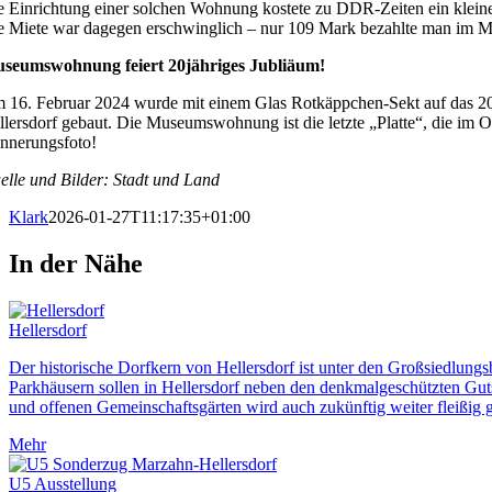
e Einrichtung einer solchen Wohnung kostete zu DDR-Zeiten ein kleines
e Miete war dagegen erschwinglich – nur 109 Mark bezahlte man im 
seumswohnung feiert 20jähriges Jubliäum!
 16. Februar 2024 wurde mit einem Glas Rotkäppchen-Sekt auf das 20
llersdorf gebaut. Die Museumswohnung ist die letzte „Platte“, die im O
innerungsfoto!
elle und
Bilder: Stadt und Land
Klark
2026-01-27T11:17:35+01:00
In der Nähe
Hellersdorf
Der historische Dorfkern von Hellersdorf ist unter den Großsiedlun
Parkhäusern sollen in Hellersdorf neben den denkmalgeschützten Gu
und offenen Gemeinschaftsgärten wird auch zukünftig weiter fleißig g
Mehr
U5 Ausstellung