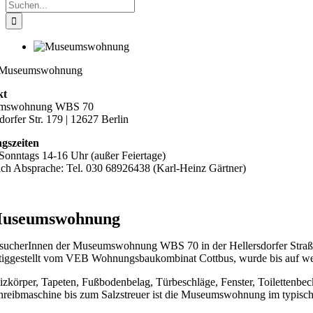
Suche
nach:
kt
mswohnung WBS 70
dorfer Str. 179 | 12627 Berlin
gszeiten
Sonntags 14-16 Uhr (außer Feiertage)
ach Absprache: Tel. 030 68926438 (Karl-Heinz Gärtner)
useumswohnung
sucherInnen der Museumswohnung WBS 70 in der Hellersdorfer Straß
rtiggestellt vom VEB Wohnungsbaukombinat Cottbus, wurde bis auf weni
izkörper, Tapeten, Fußbodenbelag, Türbeschläge, Fenster, Toilettenbe
hreibmaschine bis zum Salzstreuer ist die Museumswohnung im typische