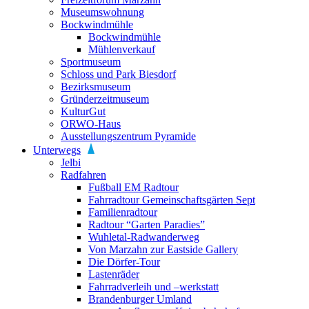
Museumswohnung
Bockwindmühle
Bockwindmühle
Mühlenverkauf
Sportmuseum
Schloss und Park Biesdorf
Bezirksmuseum
Gründerzeitmuseum
KulturGut
ORWO-Haus
Ausstellungszentrum Pyramide
Unterwegs
Jelbi
Radfahren
Fußball EM Radtour
Fahrradtour Gemeinschaftsgärten Sept
Familienradtour
Radtour “Garten Paradies”
Wuhletal-Radwanderweg
Von Marzahn zur Eastside Gallery
Die Dörfer-Tour
Lastenräder
Fahrradverleih und –werkstatt
Brandenburger Umland