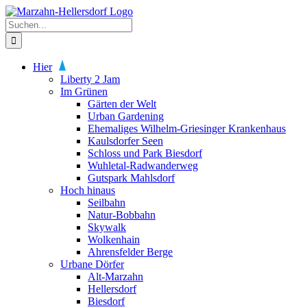
Zum
Inhalt
Suche
springen
nach:
Hier
Liberty 2 Jam
Im Grünen
Gärten der Welt
Urban Gardening
Ehemaliges Wilhelm-Griesinger Krankenhaus
Kaulsdorfer Seen
Schloss und Park Biesdorf
Wuhletal-Radwanderweg
Gutspark Mahlsdorf
Hoch hinaus
Seilbahn
Natur-Bobbahn
Skywalk
Wolkenhain
Ahrensfelder Berge
Urbane Dörfer
Alt-Marzahn
Hellersdorf
Biesdorf