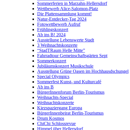
Sommerferien in Marzahn-Hellersdorf
Wettbewerb Alice-Salomon-Platz
Die Plattensammlung kommt!
Natur-Entdecker-Tag 2024
Fotowettbewerb Aufruf
Frühlingskonzert
Ab ins B! 2024
Ausstellung Lebenswerte Stadt
3 Weihnachtskonzerte
“StadTRaum Helle Mitte”
Fahrradtour Gemeinschaftsgärten Sept
Sommerkonzert
Jubiläumskonzert Musikschule
Ausstellung Grüne Oasen im Hochhausdschungel
Special Olympics
Sommerfest Kunst- und Kulturcafé
Ab ins B
BürgerInnenforum Berlin-Tourismus
Weihnachts-Special
Weihnachtskonzerte
Kiezspaziergang Europa
BürgerInnenbeirat Berlin-Tourismus
Drum Kosmos
ChiChi Schlossrevue
Himmel über Hellersdorf