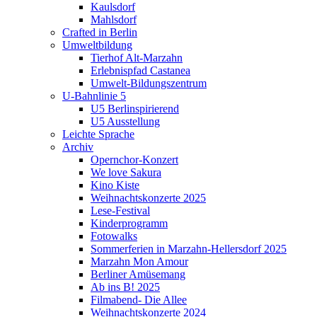
Kaulsdorf
Mahlsdorf
Crafted in Berlin
Umweltbildung
Tierhof Alt-Marzahn
Erlebnispfad Castanea
Umwelt-Bildungszentrum
U-Bahnlinie 5
U5 Berlinspirierend
U5 Ausstellung
Leichte Sprache
Archiv
Opernchor-Konzert
We love Sakura
Kino Kiste
Weihnachtskonzerte 2025
Lese-Festival
Kinderprogramm
Fotowalks
Sommerferien in Marzahn-Hellersdorf 2025
Marzahn Mon Amour
Berliner Amüsemang
Ab ins B! 2025
Filmabend- Die Allee
Weihnachtskonzerte 2024