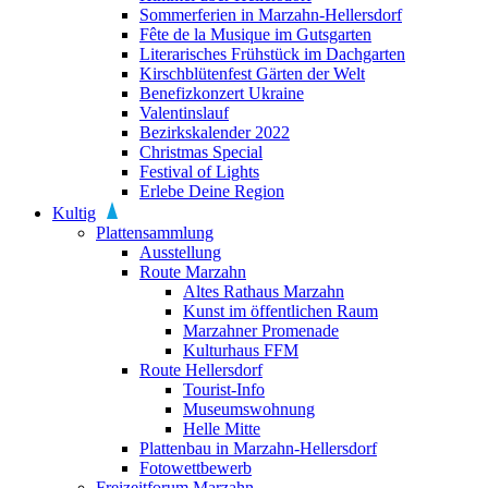
Sommerferien in Marzahn-Hellersdorf
Fête de la Musique im Gutsgarten
Literarisches Frühstück im Dachgarten
Kirschblütenfest Gärten der Welt
Benefizkonzert Ukraine
Valentinslauf
Bezirkskalender 2022
Christmas Special
Festival of Lights
Erlebe Deine Region
Kultig
Plattensammlung
Ausstellung
Route Marzahn
Altes Rathaus Marzahn
Kunst im öffentlichen Raum
Marzahner Promenade
Kulturhaus FFM
Route Hellersdorf
Tourist-Info
Museumswohnung
Helle Mitte
Plattenbau in Marzahn-Hellersdorf
Fotowettbewerb
Freizeitforum Marzahn