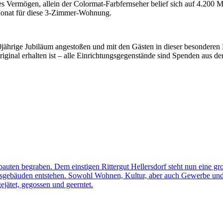
 Vermögen, allein der Colormat-Farbfernseher belief sich auf 4.200 M
Monat für diese 3-Zimmer-Wohnung.
jährige Jubiläum angestoßen und mit den Gästen in dieser besondere
riginal erhalten ist – alle Einrichtungsgegenstände sind Spenden aus d
gsbauten begraben. Dem einstigen Rittergut Hellersdorf steht nun ein
tsgebäuden entstehen. Sowohl Wohnen, Kultur, aber auch Gewerbe und 
ejätet, gegossen und geerntet.