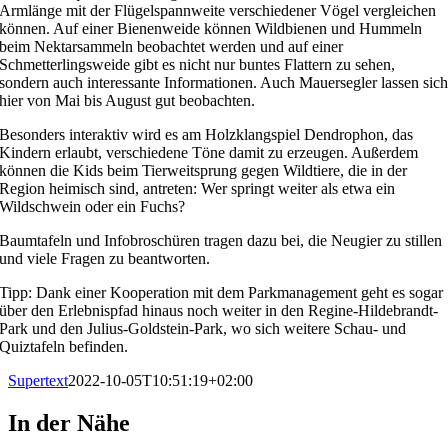
Armlänge mit der Flügelspannweite verschiedener Vögel vergleichen
können. Auf einer Bienenweide können Wildbienen und Hummeln
beim Nektarsammeln beobachtet werden und auf einer
Schmetterlingsweide gibt es nicht nur buntes Flattern zu sehen,
sondern auch interessante Informationen. Auch Mauersegler lassen sic
hier von Mai bis August gut beobachten.
Besonders interaktiv wird es am Holzklangspiel Dendrophon, das
Kindern erlaubt, verschiedene Töne damit zu erzeugen. Außerdem
können die Kids beim Tierweitsprung gegen Wildtiere, die in der
Region heimisch sind, antreten: Wer springt weiter als etwa ein
Wildschwein oder ein Fuchs?
Baumtafeln und Infobroschüren tragen dazu bei, die Neugier zu stillen
und viele Fragen zu beantworten.
Tipp: Dank einer Kooperation mit dem Parkmanagement geht es sogar
über den Erlebnispfad hinaus noch weiter in den Regine-Hildebrandt-
Park und den Julius-Goldstein-Park, wo sich weitere Schau- und
Quiztafeln befinden.
Supertext
2022-10-05T10:51:19+02:00
In der Nähe