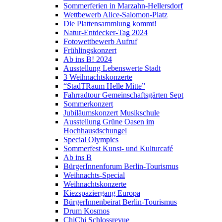
Sommerferien in Marzahn-Hellersdorf
Wettbewerb Alice-Salomon-Platz
Die Plattensammlung kommt!
Natur-Entdecker-Tag 2024
Fotowettbewerb Aufruf
Frühlingskonzert
Ab ins B! 2024
Ausstellung Lebenswerte Stadt
3 Weihnachtskonzerte
“StadTRaum Helle Mitte”
Fahrradtour Gemeinschaftsgärten Sept
Sommerkonzert
Jubiläumskonzert Musikschule
Ausstellung Grüne Oasen im
Hochhausdschungel
Special Olympics
Sommerfest Kunst- und Kulturcafé
Ab ins B
BürgerInnenforum Berlin-Tourismus
Weihnachts-Special
Weihnachtskonzerte
Kiezspaziergang Europa
BürgerInnenbeirat Berlin-Tourismus
Drum Kosmos
ChiChi Schlossrevue