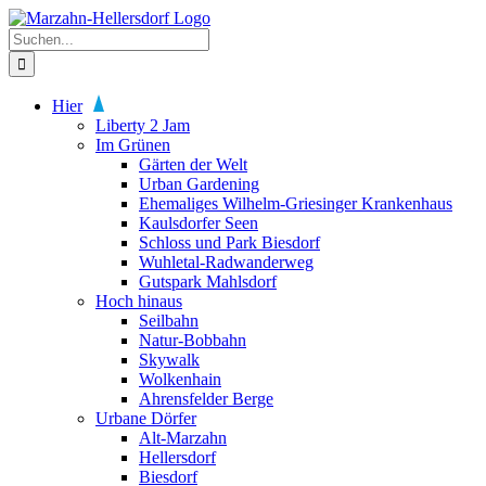
Zum
Inhalt
Suche
springen
nach:
Hier
Liberty 2 Jam
Im Grünen
Gärten der Welt
Urban Gardening
Ehemaliges Wilhelm-Griesinger Krankenhaus
Kaulsdorfer Seen
Schloss und Park Biesdorf
Wuhletal-Radwanderweg
Gutspark Mahlsdorf
Hoch hinaus
Seilbahn
Natur-Bobbahn
Skywalk
Wolkenhain
Ahrensfelder Berge
Urbane Dörfer
Alt-Marzahn
Hellersdorf
Biesdorf