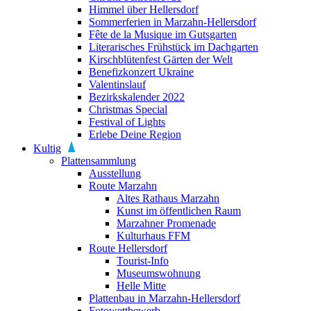
Himmel über Hellersdorf
Sommerferien in Marzahn-Hellersdorf
Fête de la Musique im Gutsgarten
Literarisches Frühstück im Dachgarten
Kirschblütenfest Gärten der Welt
Benefizkonzert Ukraine
Valentinslauf
Bezirkskalender 2022
Christmas Special
Festival of Lights
Erlebe Deine Region
Kultig
Plattensammlung
Ausstellung
Route Marzahn
Altes Rathaus Marzahn
Kunst im öffentlichen Raum
Marzahner Promenade
Kulturhaus FFM
Route Hellersdorf
Tourist-Info
Museumswohnung
Helle Mitte
Plattenbau in Marzahn-Hellersdorf
Fotowettbewerb