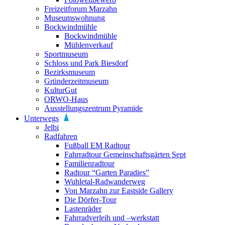
Freizeitforum Marzahn
Museumswohnung
Bockwindmühle
Bockwindmühle
Mühlenverkauf
Sportmuseum
Schloss und Park Biesdorf
Bezirksmuseum
Gründerzeitmuseum
KulturGut
ORWO-Haus
Ausstellungszentrum Pyramide
Unterwegs
Jelbi
Radfahren
Fußball EM Radtour
Fahrradtour Gemeinschaftsgärten Sept
Familienradtour
Radtour “Garten Paradies”
Wuhletal-Radwanderweg
Von Marzahn zur Eastside Gallery
Die Dörfer-Tour
Lastenräder
Fahrradverleih und –werkstatt