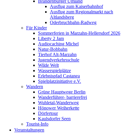
Brandenburger Umland
Ausflug zum Kaiserbahnhof
Ausflug zum Regionalmarkt nach
Altlandsberg
Oderbruchbahn-Radweg
Für Kinder
Sommerferien in Marzahn-Hellersdorf 2026
Liberty 2 Jam
Audiocaching Michel
Natur-Bobbahn
Tierhof Alt-Marzahn
Jugendverkehrsschule
Wilde Welt
Wasserspielplätze
Erlebnispfad Castanea
Spielplatzinitiative e.V.
Wandern
Grüne Hauptwege Berlin
Wanderführer- barrierefrei
Wuhletal-Wanderweg
Hönower Weiherkette
Dörfertour
Kaulsdorfer Seen
Tourist-Info
Veranstaltungen