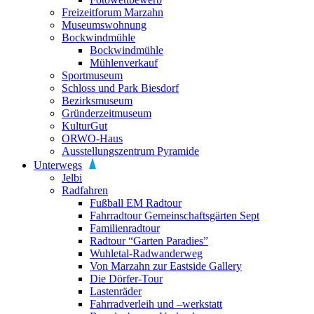
Freizeitforum Marzahn
Museumswohnung
Bockwindmühle
Bockwindmühle
Mühlenverkauf
Sportmuseum
Schloss und Park Biesdorf
Bezirksmuseum
Gründerzeitmuseum
KulturGut
ORWO-Haus
Ausstellungszentrum Pyramide
Unterwegs
Jelbi
Radfahren
Fußball EM Radtour
Fahrradtour Gemeinschaftsgärten Sept
Familienradtour
Radtour “Garten Paradies”
Wuhletal-Radwanderweg
Von Marzahn zur Eastside Gallery
Die Dörfer-Tour
Lastenräder
Fahrradverleih und –werkstatt