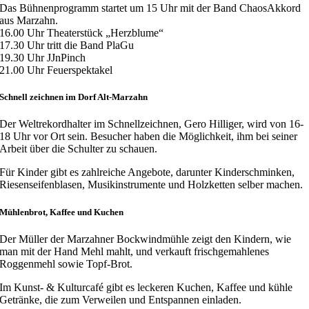
Das Bühnenprogramm startet um 15 Uhr mit der Band ChaosAkkord
aus Marzahn.
16.00 Uhr Theaterstück „Herzblume“
17.30 Uhr tritt die Band PlaGu
19.30 Uhr JJnPinch
21.00 Uhr Feuerspektakel
Schnell zeichnen im Dorf Alt-Marzahn
Der Weltrekordhalter im Schnellzeichnen, Gero Hilliger, wird von 16-
18 Uhr vor Ort sein. Besucher haben die Möglichkeit, ihm bei seiner
Arbeit über die Schulter zu schauen.
Für Kinder gibt es zahlreiche Angebote, darunter Kinderschminken,
Riesenseifenblasen, Musikinstrumente und Holzketten selber machen.
Mühlenbrot, Kaffee und Kuchen
Der Müller der Marzahner Bockwindmühle zeigt den Kindern, wie
man mit der Hand Mehl mahlt, und verkauft frischgemahlenes
Roggenmehl sowie Topf-Brot.
Im Kunst- & Kulturcafé gibt es leckeren Kuchen, Kaffee und kühle
Getränke, die zum Verweilen und Entspannen einladen.