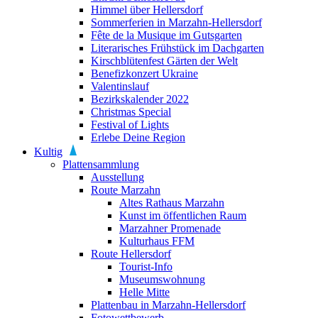
Himmel über Hellersdorf
Sommerferien in Marzahn-Hellersdorf
Fête de la Musique im Gutsgarten
Literarisches Frühstück im Dachgarten
Kirschblütenfest Gärten der Welt
Benefizkonzert Ukraine
Valentinslauf
Bezirkskalender 2022
Christmas Special
Festival of Lights
Erlebe Deine Region
Kultig
Plattensammlung
Ausstellung
Route Marzahn
Altes Rathaus Marzahn
Kunst im öffentlichen Raum
Marzahner Promenade
Kulturhaus FFM
Route Hellersdorf
Tourist-Info
Museumswohnung
Helle Mitte
Plattenbau in Marzahn-Hellersdorf
Fotowettbewerb