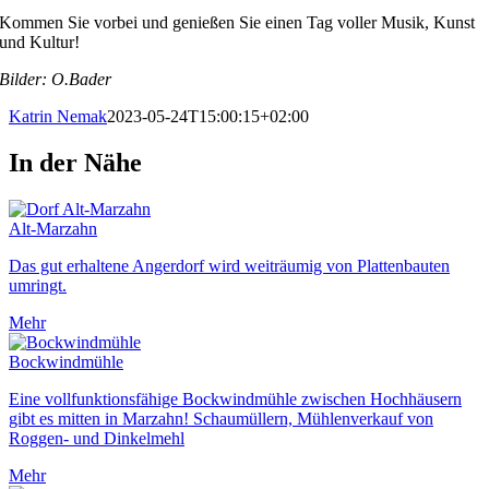
Kommen Sie vorbei und genießen Sie einen Tag voller Musik, Kunst
und Kultur!
Bilder: O.Bader
Katrin Nemak
2023-05-24T15:00:15+02:00
In der Nähe
Alt-Marzahn
Das gut erhaltene Angerdorf wird weiträumig von Plattenbauten
umringt.
Mehr
Bockwindmühle
Eine vollfunktionsfähige Bockwindmühle zwischen Hochhäusern
gibt es mitten in Marzahn! Schaumüllern, Mühlenverkauf von
Roggen- und Dinkelmehl
Mehr