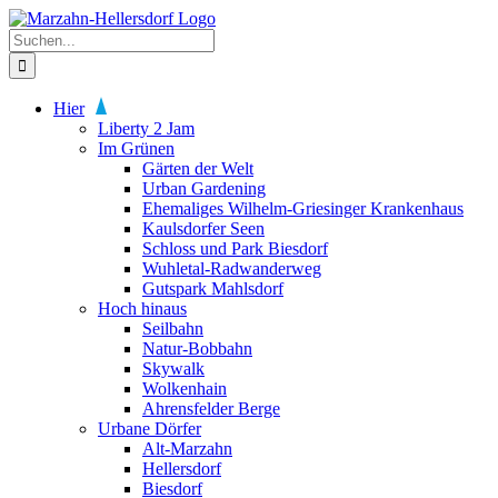
Zum
Inhalt
Suche
springen
nach:
Hier
Liberty 2 Jam
Im Grünen
Gärten der Welt
Urban Gardening
Ehemaliges Wilhelm-Griesinger Krankenhaus
Kaulsdorfer Seen
Schloss und Park Biesdorf
Wuhletal-Radwanderweg
Gutspark Mahlsdorf
Hoch hinaus
Seilbahn
Natur-Bobbahn
Skywalk
Wolkenhain
Ahrensfelder Berge
Urbane Dörfer
Alt-Marzahn
Hellersdorf
Biesdorf