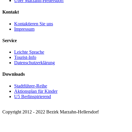
Über Marzahn-Hellersdorf
Kontakt
Kontaktieren Sie uns
Impressum
Service
Leichte Sprache
Tourist-Info
Datenschutzerklärung
Downloads
Stadtführer-Reihe
Aktionsplan für Kinder
U5 Berlinspirierend
Copyright 2012 - 2022 Bezirk Marzahn-Hellersdorf
Facebook
X
Instagram
Pinterest
Nach
oben