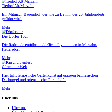
Tierhof Alt-Marzahn
Ein Mitmach-Bauernhof, der wie zu Beginn des 20. Jahrhunderts
geführt wird.
Mehr
Die Dörfer-Tour
Die Radrunde entführt in dörfliche Idylle mitten in Marzahn-
Hellersdorf.
Mehr
Gärten der Welt
Hier trifft fernöstliche Gartenkunst auf üppigen balinesischen
Dschungel und orientalische Gartenhöfe.
Mehr
Über uns
Über uns