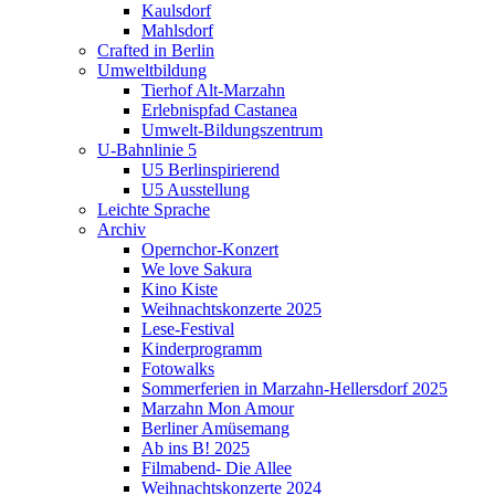
Kaulsdorf
Mahlsdorf
Crafted in Berlin
Umweltbildung
Tierhof Alt-Marzahn
Erlebnispfad Castanea
Umwelt-Bildungszentrum
U-Bahnlinie 5
U5 Berlinspirierend
U5 Ausstellung
Leichte Sprache
Archiv
Opernchor-Konzert
We love Sakura
Kino Kiste
Weihnachtskonzerte 2025
Lese-Festival
Kinderprogramm
Fotowalks
Sommerferien in Marzahn-Hellersdorf 2025
Marzahn Mon Amour
Berliner Amüsemang
Ab ins B! 2025
Filmabend- Die Allee
Weihnachtskonzerte 2024