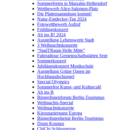
Sommerferien in Marzahn-Hellersdorf
Wettbewerb Alice-Salomon-Platz
Die Plattensammlung kommt!
Natur-Entdecker-Tag 2024
Fotowettbewerb Aufruf
Frühlingskonzert
Ab ins B! 2024
Ausstellung Lebenswerte Stadt
3 Weihnachtskonzerte
“StadTRaum Helle Mitte”
Fahrradtour Gemeinschaftsgärten Sept
Sommerkonzert
Jubiläumskonzert Musikschule
Ausstellung Grüne Oasen im
Hochhausdschungel
Special Olympics
Sommerfest Kunst- und Kulturcafé
Ab ins B
BürgerInnenforum Berlin-Tourismus
Weihnachts-Special
Weihnachtskonzerte
Kiezspaziergang Europa
BürgerInnenbeirat Berlin-Tourismus
Drum Kosmos
ChiChi Schlossrevue