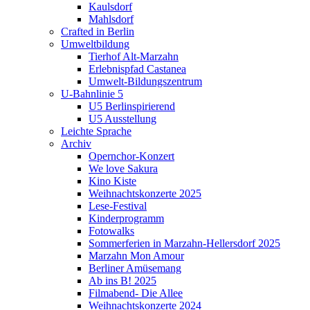
Kaulsdorf
Mahlsdorf
Crafted in Berlin
Umweltbildung
Tierhof Alt-Marzahn
Erlebnispfad Castanea
Umwelt-Bildungszentrum
U-Bahnlinie 5
U5 Berlinspirierend
U5 Ausstellung
Leichte Sprache
Archiv
Opernchor-Konzert
We love Sakura
Kino Kiste
Weihnachtskonzerte 2025
Lese-Festival
Kinderprogramm
Fotowalks
Sommerferien in Marzahn-Hellersdorf 2025
Marzahn Mon Amour
Berliner Amüsemang
Ab ins B! 2025
Filmabend- Die Allee
Weihnachtskonzerte 2024