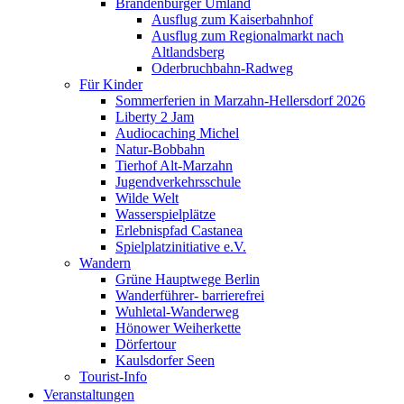
Brandenburger Umland
Ausflug zum Kaiserbahnhof
Ausflug zum Regionalmarkt nach
Altlandsberg
Oderbruchbahn-Radweg
Für Kinder
Sommerferien in Marzahn-Hellersdorf 2026
Liberty 2 Jam
Audiocaching Michel
Natur-Bobbahn
Tierhof Alt-Marzahn
Jugendverkehrsschule
Wilde Welt
Wasserspielplätze
Erlebnispfad Castanea
Spielplatzinitiative e.V.
Wandern
Grüne Hauptwege Berlin
Wanderführer- barrierefrei
Wuhletal-Wanderweg
Hönower Weiherkette
Dörfertour
Kaulsdorfer Seen
Tourist-Info
Veranstaltungen