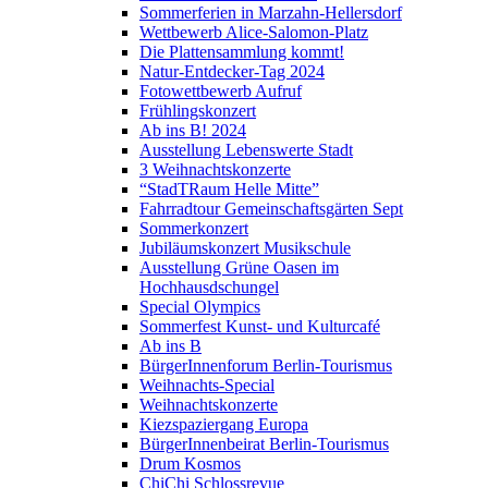
Sommerferien in Marzahn-Hellersdorf
Wettbewerb Alice-Salomon-Platz
Die Plattensammlung kommt!
Natur-Entdecker-Tag 2024
Fotowettbewerb Aufruf
Frühlingskonzert
Ab ins B! 2024
Ausstellung Lebenswerte Stadt
3 Weihnachtskonzerte
“StadTRaum Helle Mitte”
Fahrradtour Gemeinschaftsgärten Sept
Sommerkonzert
Jubiläumskonzert Musikschule
Ausstellung Grüne Oasen im
Hochhausdschungel
Special Olympics
Sommerfest Kunst- und Kulturcafé
Ab ins B
BürgerInnenforum Berlin-Tourismus
Weihnachts-Special
Weihnachtskonzerte
Kiezspaziergang Europa
BürgerInnenbeirat Berlin-Tourismus
Drum Kosmos
ChiChi Schlossrevue