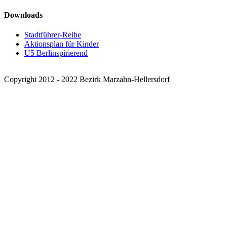
Downloads
Stadtführer-Reihe
Aktionsplan für Kinder
U5 Berlinspirierend
Copyright 2012 - 2022 Bezirk Marzahn-Hellersdorf
Facebook
X
Instagram
Pinterest
Nach
oben