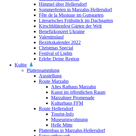
Himmel über Hellersdorf
Sommerferien in Marzahn-Hellersdorf
Fête de la Musique im Gutsgarten
Literarisches Frühstück im Dachgarten
Kirschblütenfest Gärten der Welt
Benefizkonzert Ukraine
Valentinslauf
Bezirkskalender 2022
Christmas Special
Festival of Lights
Erlebe Deine Region
Kultig
Plattensammlung
Ausstellung
Route Marzahn
Altes Rathaus Marzahn
Kunst im öffentlichen Raum
Marzahner Promenade
Kulturhaus FFM
Route Hellersdorf
Tourist-Info
Museumswohnung
Helle Mitte
Plattenbau in Marzahn-Hellersdorf
Fotowettbewerb