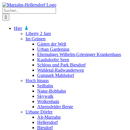
Zum
Inhalt
Suche
springen
nach:
Hier
Liberty 2 Jam
Im Grünen
Gärten der Welt
Urban Gardening
Ehemaliges Wilhelm-Griesinger Krankenhaus
Kaulsdorfer Seen
Schloss und Park Biesdorf
Wuhletal-Radwanderweg
Gutspark Mahlsdorf
Hoch hinaus
Seilbahn
Natur-Bobbahn
Skywalk
Wolkenhain
Ahrensfelder Berge
Urbane Dörfer
Alt-Marzahn
Hellersdorf
Biesdorf