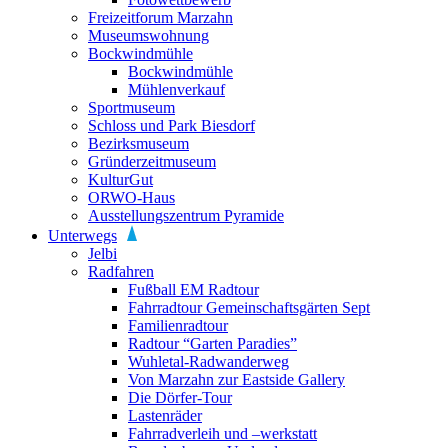
Freizeitforum Marzahn
Museumswohnung
Bockwindmühle
Bockwindmühle
Mühlenverkauf
Sportmuseum
Schloss und Park Biesdorf
Bezirksmuseum
Gründerzeitmuseum
KulturGut
ORWO-Haus
Ausstellungszentrum Pyramide
Unterwegs
Jelbi
Radfahren
Fußball EM Radtour
Fahrradtour Gemeinschaftsgärten Sept
Familienradtour
Radtour “Garten Paradies”
Wuhletal-Radwanderweg
Von Marzahn zur Eastside Gallery
Die Dörfer-Tour
Lastenräder
Fahrradverleih und –werkstatt