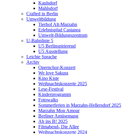
Kaulsdorf
Mahlsdorf
Crafted in Berlin
Umweltbildung
Tierhof Alt-Marzahn
Erlebnispfad Castanea
Umwelt-Bildungszentrum
U-Bahnlinie 5
U5 Berlinspirierend
U5 Ausstellung
Leichte Sprache
Archiv
Opernchor-Konzert
We love Sakura
Kino Kiste
Weihnachtskonzerte 2025
Lese-Festival
Kinderprogramm
Fotowalks
Sommerferien in Marzahn-Hellersdorf 2025
Marzahn Mon Amour
Berliner Amüsemang
Ab ins B! 2025
Filmabend- Die Allee
Weihnachtskonzerte 2024