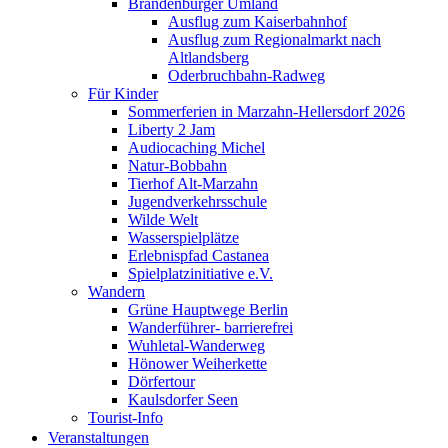
Brandenburger Umland
Ausflug zum Kaiserbahnhof
Ausflug zum Regionalmarkt nach
Altlandsberg
Oderbruchbahn-Radweg
Für Kinder
Sommerferien in Marzahn-Hellersdorf 2026
Liberty 2 Jam
Audiocaching Michel
Natur-Bobbahn
Tierhof Alt-Marzahn
Jugendverkehrsschule
Wilde Welt
Wasserspielplätze
Erlebnispfad Castanea
Spielplatzinitiative e.V.
Wandern
Grüne Hauptwege Berlin
Wanderführer- barrierefrei
Wuhletal-Wanderweg
Hönower Weiherkette
Dörfertour
Kaulsdorfer Seen
Tourist-Info
Veranstaltungen