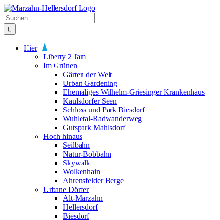
Zum
Inhalt
Suche
springen
nach:
Hier
Liberty 2 Jam
Im Grünen
Gärten der Welt
Urban Gardening
Ehemaliges Wilhelm-Griesinger Krankenhaus
Kaulsdorfer Seen
Schloss und Park Biesdorf
Wuhletal-Radwanderweg
Gutspark Mahlsdorf
Hoch hinaus
Seilbahn
Natur-Bobbahn
Skywalk
Wolkenhain
Ahrensfelder Berge
Urbane Dörfer
Alt-Marzahn
Hellersdorf
Biesdorf