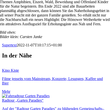
Themen Amphibien, Eiszeit, Wald, Beweidung und Offenland Kinder
für die Natur begeistern. Bis Ende 2022 sind alle Bauarbeiten
planmäßig abgeschlossen, dann können Sie das Naherholungsgebiet in
all seiner Pracht mit der ganzen Familie genießen. So erhält nicht nur
die Nachbarschaft ein neues Highlight: Die Hönower Weiherkette wird
ein attraktives Ausflugsziel für Erholungsgäste aus Nah und Fern.
Bild oben:
Bilder klein: Carsten Janke
Supertext
2022-11-07T10:17:15+01:00
In der Nähe
Kino Kiste
Filme jenseits vom Mainstream, Konzerte, Lesungen, Kaffee und
Bier
Mehr
Radtour „Garten Paradies“
Auf der "Radtour Garten Paradies" zu blühenden Gemeinschafts-,