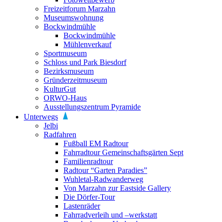
Freizeitforum Marzahn
Museumswohnung
Bockwindmühle
Bockwindmühle
Mühlenverkauf
Sportmuseum
Schloss und Park Biesdorf
Bezirksmuseum
Gründerzeitmuseum
KulturGut
ORWO-Haus
Ausstellungszentrum Pyramide
Unterwegs
Jelbi
Radfahren
Fußball EM Radtour
Fahrradtour Gemeinschaftsgärten Sept
Familienradtour
Radtour “Garten Paradies”
Wuhletal-Radwanderweg
Von Marzahn zur Eastside Gallery
Die Dörfer-Tour
Lastenräder
Fahrradverleih und –werkstatt