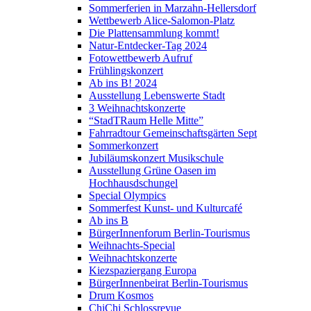
Sommerferien in Marzahn-Hellersdorf
Wettbewerb Alice-Salomon-Platz
Die Plattensammlung kommt!
Natur-Entdecker-Tag 2024
Fotowettbewerb Aufruf
Frühlingskonzert
Ab ins B! 2024
Ausstellung Lebenswerte Stadt
3 Weihnachtskonzerte
“StadTRaum Helle Mitte”
Fahrradtour Gemeinschaftsgärten Sept
Sommerkonzert
Jubiläumskonzert Musikschule
Ausstellung Grüne Oasen im
Hochhausdschungel
Special Olympics
Sommerfest Kunst- und Kulturcafé
Ab ins B
BürgerInnenforum Berlin-Tourismus
Weihnachts-Special
Weihnachtskonzerte
Kiezspaziergang Europa
BürgerInnenbeirat Berlin-Tourismus
Drum Kosmos
ChiChi Schlossrevue