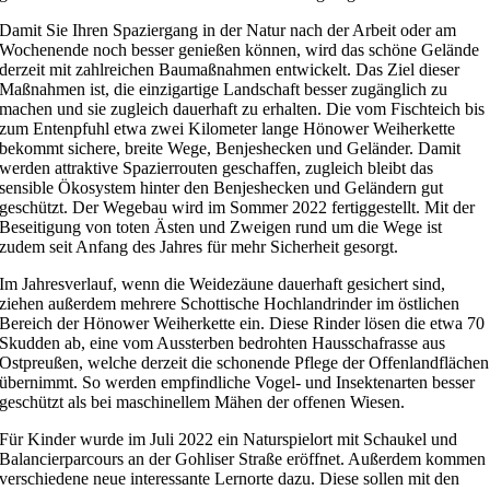
Damit Sie Ihren Spaziergang in der Natur nach der Arbeit oder am
Wochenende noch besser genießen können, wird das schöne Gelände
derzeit mit zahlreichen Baumaßnahmen entwickelt. Das Ziel dieser
Maßnahmen ist, die einzigartige Landschaft besser zugänglich zu
machen und sie zugleich dauerhaft zu erhalten. Die vom Fischteich bis
zum Entenpfuhl etwa zwei Kilometer lange Hönower Weiherkette
bekommt sichere, breite Wege, Benjeshecken und Geländer. Damit
werden attraktive Spazierrouten geschaffen, zugleich bleibt das
sensible Ökosystem hinter den Benjeshecken und Geländern gut
geschützt. Der Wegebau wird im Sommer 2022 fertiggestellt. Mit der
Beseitigung von toten Ästen und Zweigen rund um die Wege ist
zudem seit Anfang des Jahres für mehr Sicherheit gesorgt.
Im Jahresverlauf, wenn die Weidezäune dauerhaft gesichert sind,
ziehen außerdem mehrere Schottische Hochlandrinder im östlichen
Bereich der Hönower Weiherkette ein. Diese Rinder lösen die etwa 70
Skudden ab, eine vom Aussterben bedrohten Hausschafrasse aus
Ostpreußen, welche derzeit die schonende Pflege der Offenlandflächen
übernimmt. So werden empfindliche Vogel- und Insektenarten besser
geschützt als bei maschinellem Mähen der offenen Wiesen.
Für Kinder wurde im Juli 2022 ein Naturspielort mit Schaukel und
Balancierparcours an der Gohliser Straße eröffnet. Außerdem kommen
verschiedene neue interessante Lernorte dazu. Diese sollen mit den