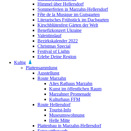
Himmel über Hellersdorf
Sommerferien in Marzahn-Hellersdorf
Fête de la Musique im Gutsgarten
Literarisches Frühstück im Dachgarten
Kirschblütenfest Gärten der Welt
Benefizkonzert Ukraine
Valentinslauf
Bezirkskalender 2022
Christmas Special
Festival of Lights
Erlebe Deine Region
Kultig
Plattensammlung
Ausstellung
Route Marzahn
Altes Rathaus Marzahn
Kunst im öffentlichen Raum
Marzahner Promenade
Kulturhaus FFM
Route Hellersdorf
Tourist-Info
Museumswohnung
Helle Mitte
Plattenbau in Marzahn-Hellersdorf
Fotowettbewerb