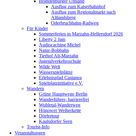
Brandenburger Umland
Ausflug zum Kaiserbahnhof
Ausflug zum Regionalmarkt nach
Altlandsberg
Oderbruchbahn-Radweg
Für Kinder
Sommerferien in Marzahn-Hellersdorf 2026
Liberty 2 Jam
Audiocaching Michel
Natur-Bobbahn
Tierhof Alt-Marzahn
Jugendverkehrsschule
Wilde Welt
Wasserspielplätze
Erlebnispfad Castanea
Spielplatzinitiative e.V.
Wandern
Grüne Hauptwege Berlin
Wanderführer- barrierefrei
Wuhletal-Wanderweg
Hönower Weiherkette
Dörfertour
Kaulsdorfer Seen
Tourist-Info
Veranstaltungen