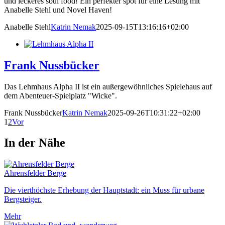
und leckeres soul food! Ein perfekter spot für eine Lesung mit
Anabelle Stehl und Novel Haven!
Anabelle Stehl
Katrin Nemak
2025-09-15T13:16:16+02:00
Frank Nussbücker
Das Lehmhaus Alpha II ist ein außergewöhnliches Spielehaus auf
dem Abenteuer-Spielplatz "Wicke".
Frank Nussbücker
Katrin Nemak
2025-09-26T10:31:22+02:00
1
2
Vor
In der Nähe
Ahrensfelder Berge
Die vierthöchste Erhebung der Hauptstadt: ein Muss für urbane
Bergsteiger.
Mehr