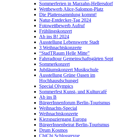
Sommerferien in Marzahn-Hellersdorf
Wettbewerb Alice-Salomon-Platz
Die Plattensammlung kommt!
Natur-Entdecker-Tag 2024
Fotowettbewerb Aufruf
Frühlingskonzert
Ab ins B! 2024
Ausstellung Lebenswerte Stadt
3 Weihnachtskonzerte
“StadTRaum Helle Mitte”
Fahrradtour Gemeinschaftsgärten Sept
Sommerkonzert
Jubiläumskonzert Musikschule
Ausstellung Grüne Oasen im
Hochhausdschungel
Special Olympics
Sommerfest Kunst- und Kulturcafé
Ab ins B
BürgerInnenforum Berlin-Tourismus
Weihnachts-Special
Weihnachtskonzerte
Kiezspaziergang Europa
BürgerInnenbeirat Berlin-Tourismus
Drum Kosmos
ChiChi Schlossrevue