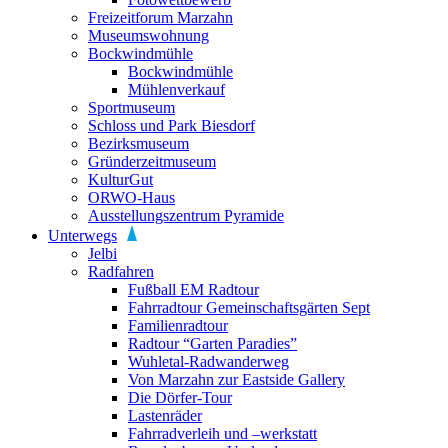
Freizeitforum Marzahn
Museumswohnung
Bockwindmühle
Bockwindmühle
Mühlenverkauf
Sportmuseum
Schloss und Park Biesdorf
Bezirksmuseum
Gründerzeitmuseum
KulturGut
ORWO-Haus
Ausstellungszentrum Pyramide
Unterwegs
Jelbi
Radfahren
Fußball EM Radtour
Fahrradtour Gemeinschaftsgärten Sept
Familienradtour
Radtour “Garten Paradies”
Wuhletal-Radwanderweg
Von Marzahn zur Eastside Gallery
Die Dörfer-Tour
Lastenräder
Fahrradverleih und –werkstatt