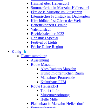
Himmel über Hellersdorf
Sommerferien in Marzahn-Hellersdorf
Fête de la Musique im Gutsgarten
Literarisches Frühstück im Dachgarten
Kirschblütenfest Gärten der Welt
Benefizkonzert Ukraine
Valentinslauf
Bezirkskalender 2022
Christmas Special
Festival of Lights
Erlebe Deine Region
Kultig
Plattensammlung
Ausstellung
Route Marzahn
Altes Rathaus Marzahn
Kunst im öffentlichen Raum
Marzahner Promenade
Kulturhaus FFM
Route Hellersdorf
Tourist-Info
Museumswohnung
Helle Mitte
Plattenbau in Marzahn-Hellersdorf
Fotowettbewerb