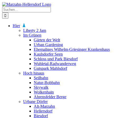
Zum
Inhalt
Suche
springen
nach:
Hier
Liberty 2 Jam
Im Grünen
Gärten der Welt
Urban Gardening
Ehemaliges Wilhelm-Griesinger Krankenhaus
Kaulsdorfer Seen
Schloss und Park Biesdorf
Wuhletal-Radwanderweg
Gutspark Mahlsdorf
Hoch hinaus
Seilbahn
Natur-Bobbahn
Skywalk
Wolkenhain
Ahrensfelder Berge
Urbane Dörfer
Alt-Marzahn
Hellersdorf
Biesdorf