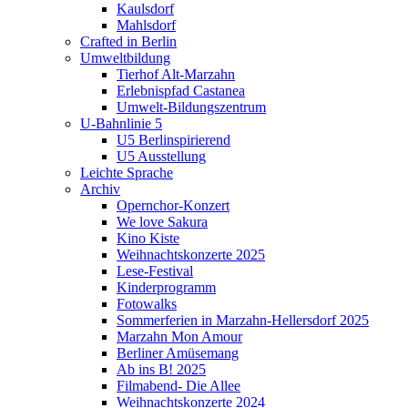
Kaulsdorf
Mahlsdorf
Crafted in Berlin
Umweltbildung
Tierhof Alt-Marzahn
Erlebnispfad Castanea
Umwelt-Bildungszentrum
U-Bahnlinie 5
U5 Berlinspirierend
U5 Ausstellung
Leichte Sprache
Archiv
Opernchor-Konzert
We love Sakura
Kino Kiste
Weihnachtskonzerte 2025
Lese-Festival
Kinderprogramm
Fotowalks
Sommerferien in Marzahn-Hellersdorf 2025
Marzahn Mon Amour
Berliner Amüsemang
Ab ins B! 2025
Filmabend- Die Allee
Weihnachtskonzerte 2024