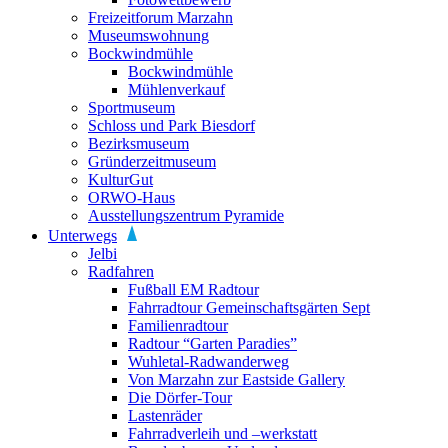
Freizeitforum Marzahn
Museumswohnung
Bockwindmühle
Bockwindmühle
Mühlenverkauf
Sportmuseum
Schloss und Park Biesdorf
Bezirksmuseum
Gründerzeitmuseum
KulturGut
ORWO-Haus
Ausstellungszentrum Pyramide
Unterwegs
Jelbi
Radfahren
Fußball EM Radtour
Fahrradtour Gemeinschaftsgärten Sept
Familienradtour
Radtour “Garten Paradies”
Wuhletal-Radwanderweg
Von Marzahn zur Eastside Gallery
Die Dörfer-Tour
Lastenräder
Fahrradverleih und –werkstatt