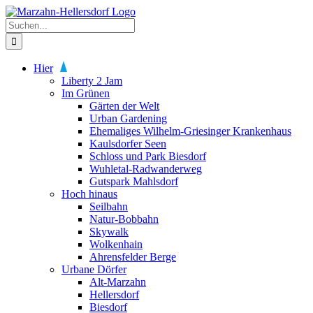
Zum
Inhalt
Suche
springen
nach:
Hier
Liberty 2 Jam
Im Grünen
Gärten der Welt
Urban Gardening
Ehemaliges Wilhelm-Griesinger Krankenhaus
Kaulsdorfer Seen
Schloss und Park Biesdorf
Wuhletal-Radwanderweg
Gutspark Mahlsdorf
Hoch hinaus
Seilbahn
Natur-Bobbahn
Skywalk
Wolkenhain
Ahrensfelder Berge
Urbane Dörfer
Alt-Marzahn
Hellersdorf
Biesdorf