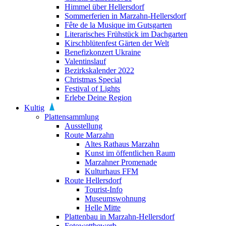
Himmel über Hellersdorf
Sommerferien in Marzahn-Hellersdorf
Fête de la Musique im Gutsgarten
Literarisches Frühstück im Dachgarten
Kirschblütenfest Gärten der Welt
Benefizkonzert Ukraine
Valentinslauf
Bezirkskalender 2022
Christmas Special
Festival of Lights
Erlebe Deine Region
Kultig
Plattensammlung
Ausstellung
Route Marzahn
Altes Rathaus Marzahn
Kunst im öffentlichen Raum
Marzahner Promenade
Kulturhaus FFM
Route Hellersdorf
Tourist-Info
Museumswohnung
Helle Mitte
Plattenbau in Marzahn-Hellersdorf
Fotowettbewerb