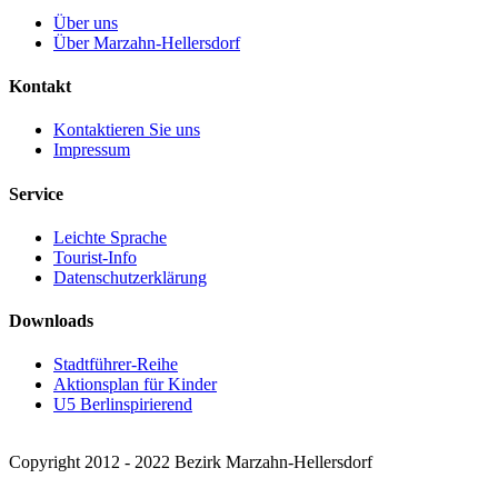
Über uns
Über Marzahn-Hellersdorf
Kontakt
Kontaktieren Sie uns
Impressum
Service
Leichte Sprache
Tourist-Info
Datenschutzerklärung
Downloads
Stadtführer-Reihe
Aktionsplan für Kinder
U5 Berlinspirierend
Copyright 2012 - 2022 Bezirk Marzahn-Hellersdorf
Facebook
X
Instagram
Pinterest
Nach