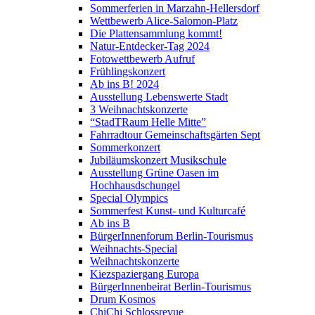
Sommerferien in Marzahn-Hellersdorf
Wettbewerb Alice-Salomon-Platz
Die Plattensammlung kommt!
Natur-Entdecker-Tag 2024
Fotowettbewerb Aufruf
Frühlingskonzert
Ab ins B! 2024
Ausstellung Lebenswerte Stadt
3 Weihnachtskonzerte
“StadTRaum Helle Mitte”
Fahrradtour Gemeinschaftsgärten Sept
Sommerkonzert
Jubiläumskonzert Musikschule
Ausstellung Grüne Oasen im
Hochhausdschungel
Special Olympics
Sommerfest Kunst- und Kulturcafé
Ab ins B
BürgerInnenforum Berlin-Tourismus
Weihnachts-Special
Weihnachtskonzerte
Kiezspaziergang Europa
BürgerInnenbeirat Berlin-Tourismus
Drum Kosmos
ChiChi Schlossrevue