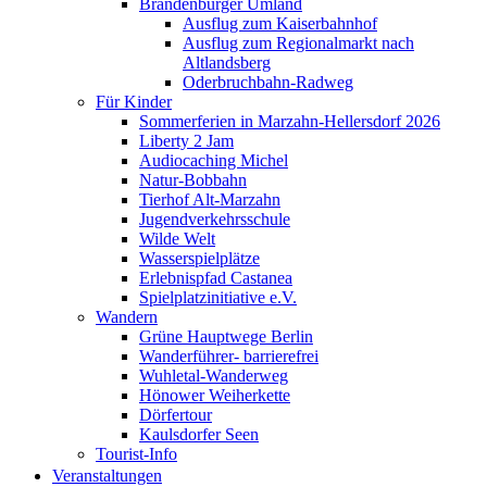
Brandenburger Umland
Ausflug zum Kaiserbahnhof
Ausflug zum Regionalmarkt nach
Altlandsberg
Oderbruchbahn-Radweg
Für Kinder
Sommerferien in Marzahn-Hellersdorf 2026
Liberty 2 Jam
Audiocaching Michel
Natur-Bobbahn
Tierhof Alt-Marzahn
Jugendverkehrsschule
Wilde Welt
Wasserspielplätze
Erlebnispfad Castanea
Spielplatzinitiative e.V.
Wandern
Grüne Hauptwege Berlin
Wanderführer- barrierefrei
Wuhletal-Wanderweg
Hönower Weiherkette
Dörfertour
Kaulsdorfer Seen
Tourist-Info
Veranstaltungen