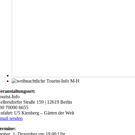
eranstaltungsort:
ourist-Info
ellersdorfer Straße 159 | 12619 Berlin
30 70090 6655
nfahrt: U5 Kienberg – Gärten der Welt
mail senden
ermine:
reitag, 1. Dezember um 19.00 Uhr