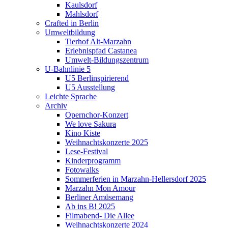
Kaulsdorf
Mahlsdorf
Crafted in Berlin
Umweltbildung
Tierhof Alt-Marzahn
Erlebnispfad Castanea
Umwelt-Bildungszentrum
U-Bahnlinie 5
U5 Berlinspirierend
U5 Ausstellung
Leichte Sprache
Archiv
Opernchor-Konzert
We love Sakura
Kino Kiste
Weihnachtskonzerte 2025
Lese-Festival
Kinderprogramm
Fotowalks
Sommerferien in Marzahn-Hellersdorf 2025
Marzahn Mon Amour
Berliner Amüsemang
Ab ins B! 2025
Filmabend- Die Allee
Weihnachtskonzerte 2024